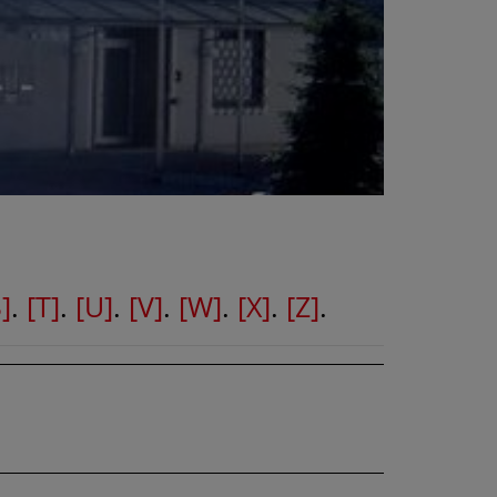
]
.
[T]
.
[U]
.
[V]
.
[W]
.
[X]
.
[Z]
.