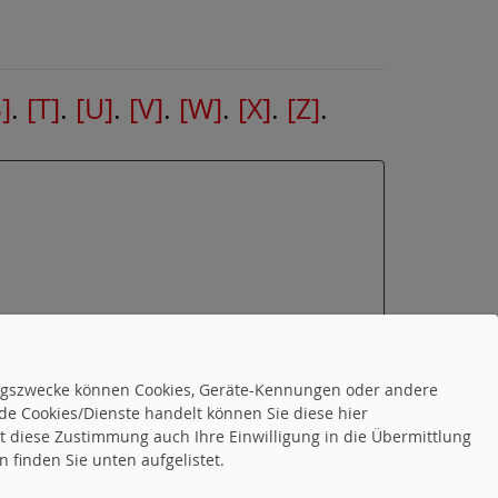
]
.
[T]
.
[U]
.
[V]
.
[W]
.
[X]
.
[Z]
.
tungszwecke können Cookies, Geräte-Kennungen oder andere
de Cookies/Dienste handelt können Sie diese hier
tet diese Zustimmung auch Ihre Einwilligung in die Übermittlung
 finden Sie unten aufgelistet.