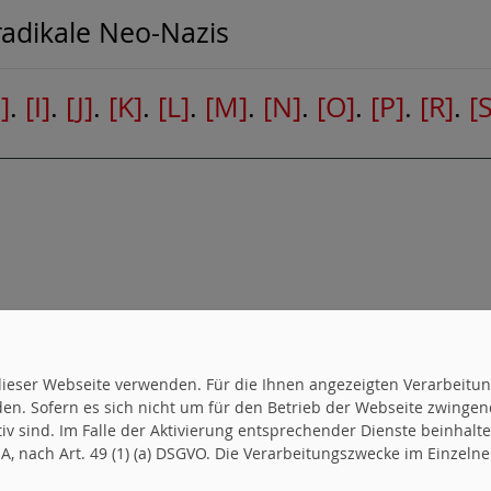
radikale Neo-Nazis
]
.
[I]
.
[J]
.
[K]
.
[L]
.
[M]
.
[N]
.
[O]
.
[P]
.
[R]
.
[S
uf dieser Webseite verwenden. Für die Ihnen angezeigten Verarbei
en. Sofern es sich nicht um für den Betrieb der Webseite zwingen
ktiv sind. Im Falle der Aktivierung entsprechender Dienste beinhal
, nach Art. 49 (1) (a) DSGVO. Die Verarbeitungszwecke im Einzelnen