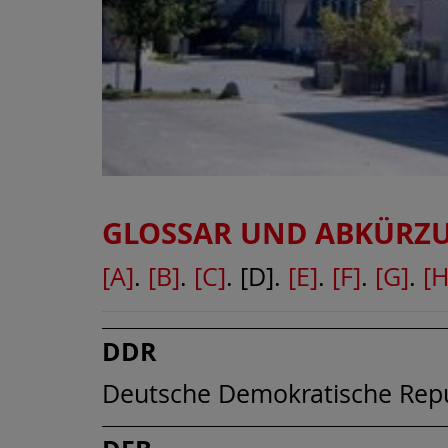
GLOSSAR UND ABKÜRZ
[A]
.
[B]
.
[C]
. [D].
[E]
.
[F]
.
[G]
.
[H
DDR
Deutsche Demokratische Repu