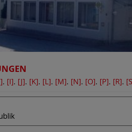
UNGEN
]
.
[I]
.
[J]
.
[K]
.
[L]
.
[M]
.
[N]
.
[O]
.
[P]
.
[R]
.
[S
blik