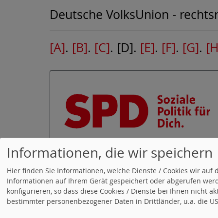
Deutsche VolksUnion - rechts
[A]
.
[B]
.
[C]
. [D].
[E]
.
[F]
.
[G]
.
[H
Informationen, die wir speichern
Hier finden Sie Informationen, welche Dienste / Cookies wir a
Informationen auf Ihrem Gerät gespeichert oder abgerufen werd
konfigurieren, so dass diese Cookies / Dienste bei Ihnen nicht a
bestimmter personenbezogener Daten in Drittländer, u.a. die USA