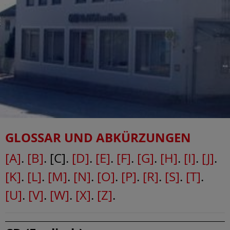
GLOSSAR UND ABKÜRZUNGEN
[A]
.
[B]
. [C].
[D]
.
[E]
.
[F]
.
[G]
.
[H]
.
[I]
.
[J]
.
[K]
.
[L]
.
[M]
.
[N]
.
[O]
.
[P]
.
[R]
.
[S]
.
[T]
.
[U]
.
[V]
.
[W]
.
[X]
.
[Z]
.