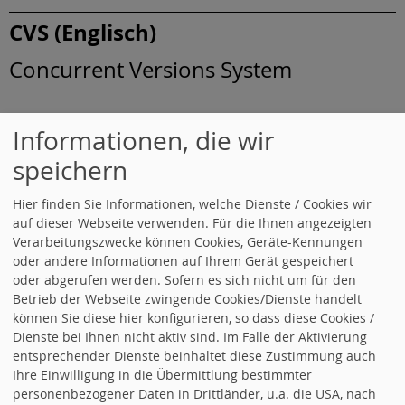
CVS (Englisch)
Concurrent Versions System
[A]
.
[B]
. [C].
[D]
.
[E]
.
[F]
.
[G]
.
[H]
.
[I]
.
[J]
.
Informationen, die wir
[K]
.
[L]
.
[M]
.
[N]
.
[O]
.
[P]
.
[R]
.
[S]
.
[T]
.
speichern
[U]
.
[V]
.
[W]
.
[X]
.
[Z]
.
Hier finden Sie Informationen, welche Dienste / Cookies wir
auf dieser Webseite verwenden. Für die Ihnen angezeigten
Verarbeitungszwecke können Cookies, Geräte-Kennungen
oder andere Informationen auf Ihrem Gerät gespeichert
oder abgerufen werden. Sofern es sich nicht um für den
Betrieb der Webseite zwingende Cookies/Dienste handelt
können Sie diese hier konfigurieren, so dass diese Cookies /
Dienste bei Ihnen nicht aktiv sind. Im Falle der Aktivierung
entsprechender Dienste beinhaltet diese Zustimmung auch
Ihre Einwilligung in die Übermittlung bestimmter
personenbezogener Daten in Drittländer, u.a. die USA, nach